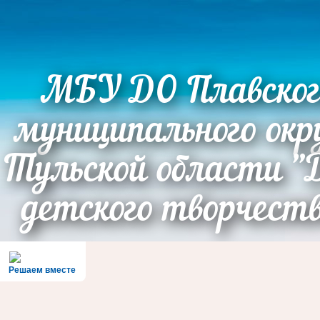
МБУ ДО Плавског
муниципального окр
Тульской области "
детского творчест
Решаем вместе