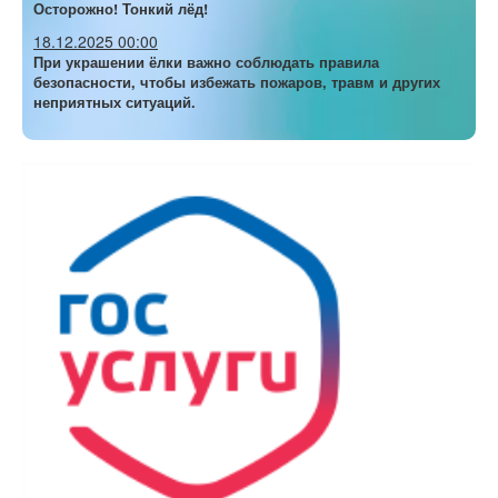
Осторожно! Тонкий лёд!
18.12.2025 00:00
При украшении ёлки важно соблюдать правила
безопасности, чтобы избежать пожаров, травм и других
неприятных ситуаций.