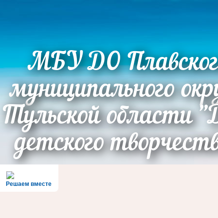
МБУ ДО Плавског
муниципального окр
Тульской области "
детского творчест
Решаем вместе