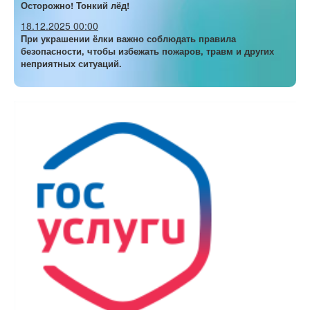
Осторожно! Тонкий лёд!
18.12.2025 00:00
При украшении ёлки важно соблюдать правила
безопасности, чтобы избежать пожаров, травм и других
неприятных ситуаций.